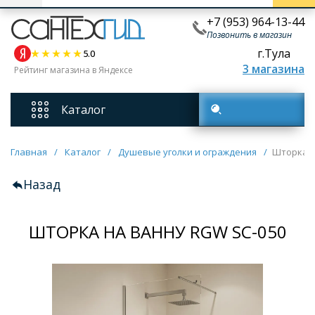
+7 (953) 964-13-44
Позвонить в магазин
г.Тула
5.0
3 магазина
Рейтинг магазина в Яндексе
Каталог
Поиск товаров
Смесители
Главная
/
Каталог
/
Душевые уголки и ограждения
/
Шторка н
Назад
Унитазы
ШТОРКА НА ВАННУ RGW SC-050
Мебель для ванных комнат
Ванны
Кухонные мойки