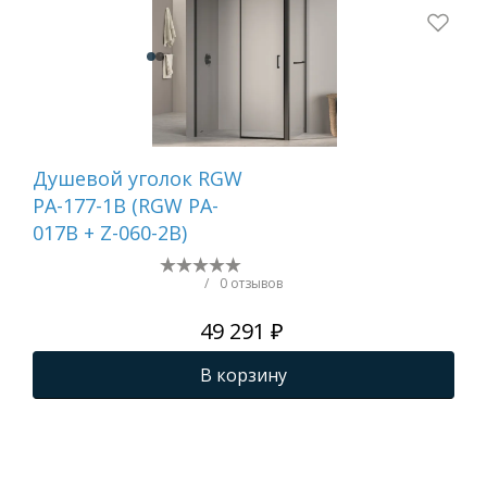
Душевой уголок RGW
Ду
PA-177-1B (RGW PA-
пе
017B + Z-060-2B)
WA-
шт.
/
0 отзывов
49 291 ₽
В корзину