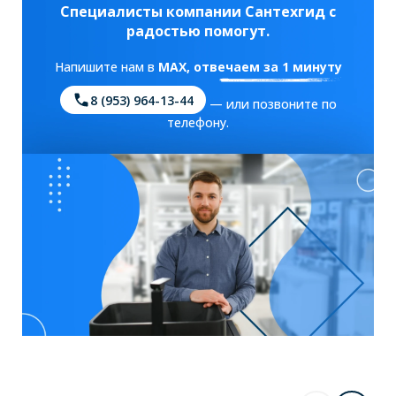
Специалисты компании Сантехгид с
радостью помогут.
Напишите нам в
MAX
, отвечаем за 1 минуту
8 (953) 964-13-44
— или позвоните по
телефону.