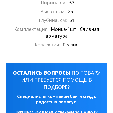
Ширина см:
57
Высота см:
25
Глубина, см:
51
Комплектация:
Мойка-1шт., Сливная
арматура
Коллекция:
Беллис
ОСТАЛИСЬ ВОПРОСЫ
ПО ТОВАРУ
ИЛИ ТРЕБУЕТСЯ ПОМОЩЬ В
ПОДБОРЕ?
Специалисты компании Сантехгид с
радостью помогут.
Напишите нам в
MAX
, отвечаем за 1 минуту