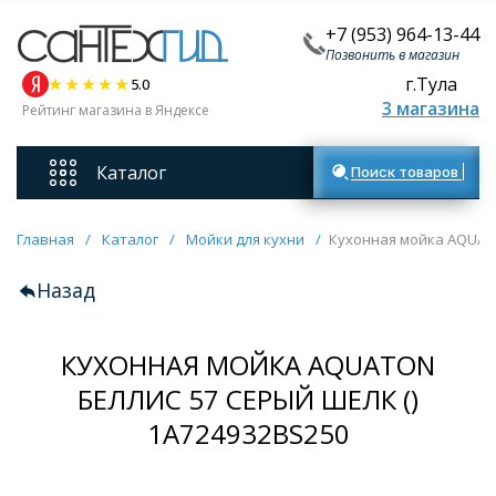
+7 (953) 964-13-44
Позвонить в магазин
г.Тула
5.0
3 магазина
Рейтинг магазина в Яндексе
Каталог
Поиск товаров
Смесители
Главная
/
Каталог
/
Мойки для кухни
/
Кухонная мойка AQUATO
Назад
Унитазы
КУХОННАЯ МОЙКА AQUATON
Мебель для ванных комнат
БЕЛЛИС 57 СЕРЫЙ ШЕЛК ()
Ванны
1A724932BS250
Кухонные мойки