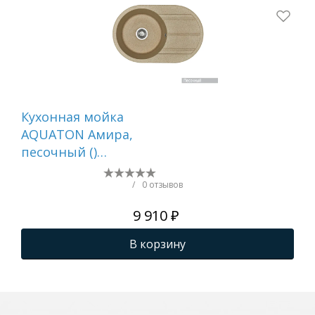
Кухонная мойка
Ку
AQUATON Амира,
AQ
песочный ()
цве
1A712932AI220
1A
/
0 отзывов
9 910 ₽
В корзину