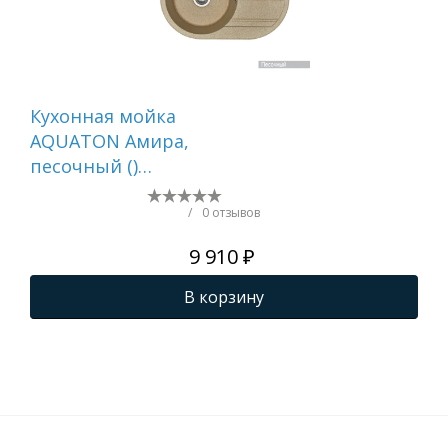
Кухонная мойка
Ре
AQUATON Амира,
ку
песочный ()
AQ
1A712932AI220
78
ста
/
0 отзывов
ПВ
9 910 ₽
В корзину