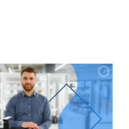
100 см
Перейти в раздел
альные
Подвесные
60 см
65 см
70 см
80 см
Перейти в раздел