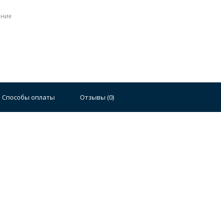
ение
Стальные
Чугунные
Ванны 100 см
Отдельно
140 см
Ванны 150 см
Ванны 160 см
Ванны 17
Способы оплаты
Отзывы (
0
)
плектующие для ванн
й стали
Двойные
Сушилки и диспенсеры для моек