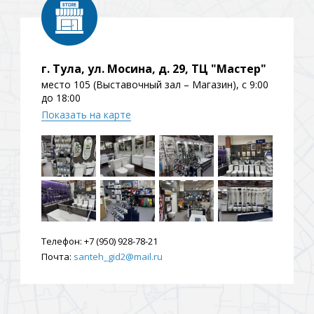
ения
г. Тула, ул. Мосина, д. 29, ТЦ "Мастер"
ия
На борт ванной
место 105 (Выставочный зал – Магазин), с 9:00
до 18:00
Показать на карте
йные
Телефон:
+7 (950) 928-78-21
Почта:
santeh_gid2@mail.ru