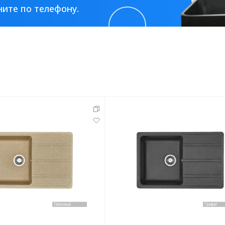
ите по телефону.
тующие
мнат
Ершики
Полки