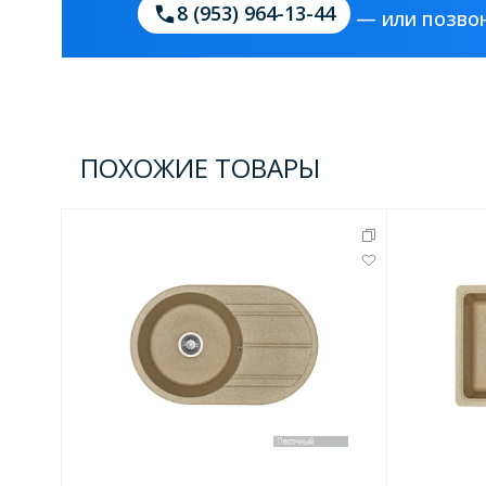
8 (953) 964-13-44
— или позвон
Комплектующие для кабин
Полотенцесушители
3 категории
ПОХОЖИЕ ТОВАРЫ
Водяные
Электрические
Комплек
Аксессуары для ванных ко
4 категории
Дозаторы
Карнизы и шторки для ванной