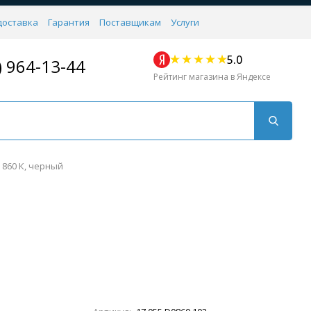
доставка
Гарантия
Поставщикам
Услуги
5.0
) 964-13-44
Рейтинг магазина в Яндексе
 860 К, черный
Для кухни
Для душа
Для биде
Душевые стой
Напольные
Комплектующие