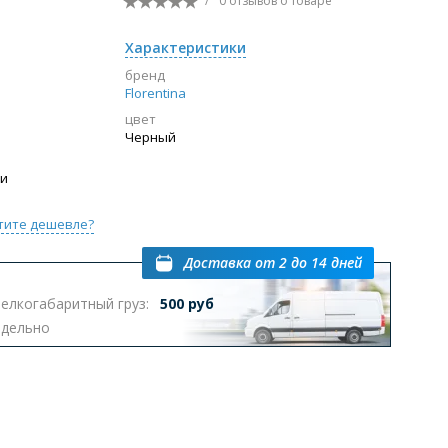
/
0 отзывов
о товаре
Перейти в раздел
Характеристики
бренд
Florentina
цвет
ы с инсталляцией
Биде
Писсуары
Черный
выпуском
ии
тите дешевле?
Доставка
от 2 до 14 дней
елкогабаритный груз:
500 руб
Перейти в раздел
тдельно
омплектующие для мебели