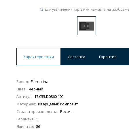
Для увеличения картинки нажмите на изображ
Ванны
19 категорий
Акриловые
Из литьевого мрамора
Ванны 120 см
Ванны 130 см
Ванны 
Характеристики
Доставка
Гарантия
Ванны 200 см
Экраны для ванн
Ком
Бренд:
Florentina
Цвет:
Черный
Кухонные мойки
Артикул:
17.055.D0860.102
15 категорий
Материал:
Кварцевый композит
Страна производства:
Россия
Из искусственного камня
Из нержавеюще
Гарантия:
5
Длина см:
86