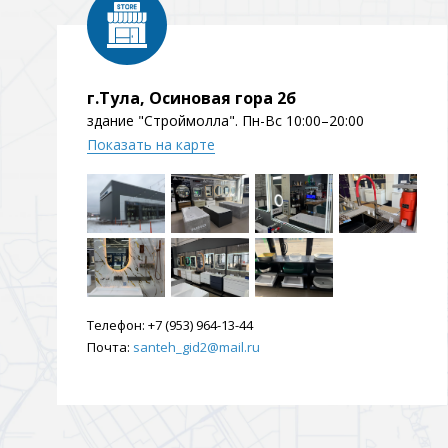
Душевые уголки и огражд
3 категории
г.Тула, Осиновая гора 2б
Двери и перегородки
Душевые огражден
здание "Строймолла". Пн-Вс 10:00–20:00
Показать на карте
Трапы для душевых
3 категории
Квадратные
Комплектующие
Лине
Телефон:
+7 (953) 964-13-44
Почта:
santeh_gid2@mail.ru