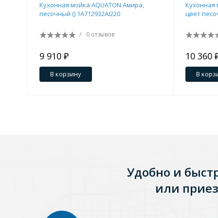
Кухонная мойка AQUATON Амира,
Кухонная 
песочный () 1A712932AI220
цвет песо
Зеркала
1 категория
/
0 отзывов
9 910 ₽
10 360 
Зеркала с подсветкой
В корзину
В корз
Душевые поддоны
7 категорий
Акриловые
Из литьевого мрамора
Удобно и быст
Комплектующие к поддонам
или приез