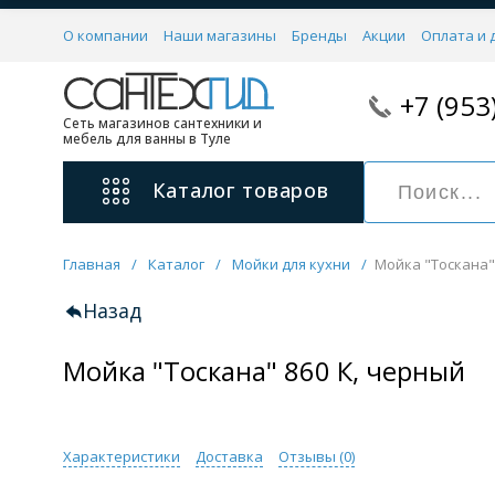
О компании
Наши магазины
Бренды
Акции
Оплата и 
+7 (953
Сеть магазинов сантехники и
мебель для ванны в Туле
Каталог
товаров
Главная
/
Каталог
/
Мойки для кухни
/
Мойка "Тоскана"
Смесители
11 категорий
Назад
Мойка "Тоскана" 860 К, черный
Для ванны с душем
Для раковины
С гигиеническим душем
На борт ванной
Характеристики
Доставка
Отзывы (
0
)