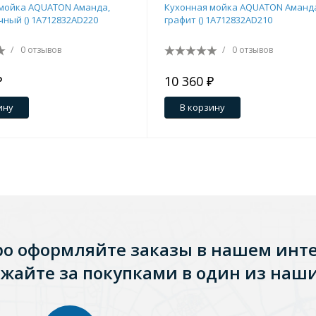
мойка AQUATON Аманда,
Кухонная мойка AQUATON Аманд
чный () 1A712832AD220
графит () 1A712832AD210
/
0 отзывов
/
0 отзывов
₽
10 360 ₽
ину
В корзину
Стальные
Из искусственного камня
Из стеклоплас
ро оформляйте заказы в нашем инт
жайте за покупками в один из наши