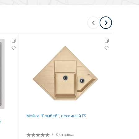
,
Мойка "Бомбей", песочный FS
Мойка "Ар
е
/
0 отзывов