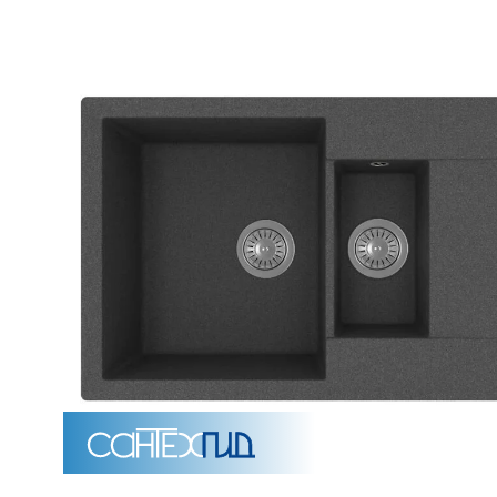
Унитазы
15 категорий
Напольные
Подвесные
Моноблоки
Приставные
Угловые с бачком
Уни
Комплектующие для инсталляций и кнопки смы
Мебель для ванных комна
7 категорий
Тумбы для ванной
Зеркало шкаф
П