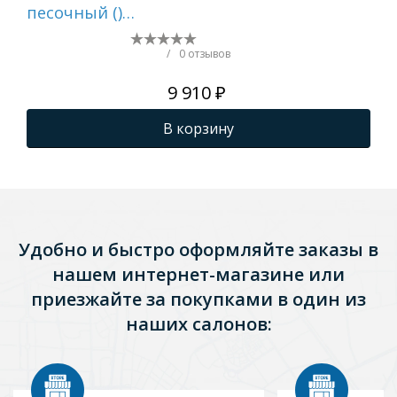
песочный ()
цве
1A712932AI220
1A
/
0 отзывов
9 910 ₽
В корзину
Удобно и быстро оформляйте заказы в
нашем интернет-магазине или
приезжайте за покупками в один из
наших салонов: