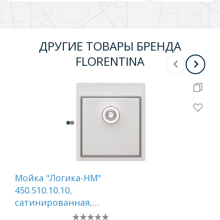
ДРУГИЕ ТОВАРЫ БРЕНДА
FLORENTINA
Мойка "Логика-НМ"
Мо
450.510.10.10,
300
сатинированная,
са
перелив в чаше
пе