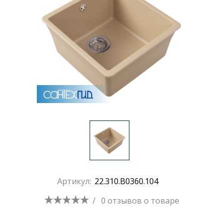
Раковины
Душевые кабины
Полотенцесушители
Аксессуары для ванных комнат
Зеркала
Душевые поддоны
Артикул:
22.310.B0360.104
/
0 отзывов
о товаре
Душевые уголки и ограждения