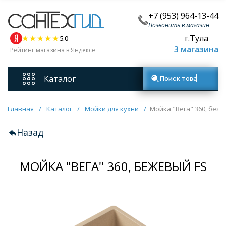
+7 (953) 964-13-44
Позвонить в магазин
г.Тула
5.0
3 магазина
Рейтинг магазина в Яндексе
Каталог
Поиск товаров
Смесители
Главная
/
Каталог
/
Мойки для кухни
/
Мойка "Вега" 360, беже
Назад
Унитазы
МОЙКА "ВЕГА" 360, БЕЖЕВЫЙ FS
Мебель для ванных комнат
Ванны
Кухонные мойки