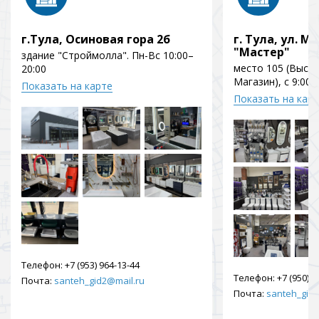
г.Тула, Осиновая гора 2б
г. Тула, ул. Мо
"Мастер"
здание "Строймолла". Пн-Вс 10:00–
место 105 (Выст
20:00
Магазин), с 9:00 
Показать на карте
Показать на кар
Телефон:
+7 (953) 964-13-44
Телефон:
+7 (950) 9
Почта:
santeh_gid2@mail.ru
Почта:
santeh_gid2