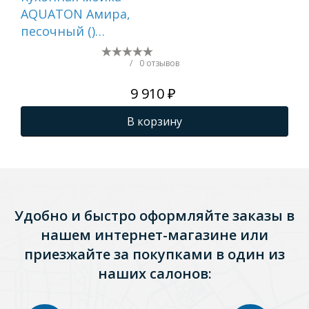
AQUATON Амира,
AQ
песочный ()
цве
1A712932AI220
1A
/
0 отзывов
9 910 ₽
В корзину
Удобно и быстро оформляйте заказы в
нашем интернет-магазине или
приезжайте за покупками в один из
наших салонов: