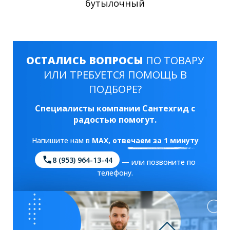
бутылочный
ОСТАЛИСЬ ВОПРОСЫ
ПО ТОВАРУ
ИЛИ ТРЕБУЕТСЯ ПОМОЩЬ В
ПОДБОРЕ?
Специалисты компании Сантехгид с
радостью помогут.
Напишите нам в
MAX
, отвечаем за 1 минуту
8 (953) 964-13-44
— или позвоните по
телефону.