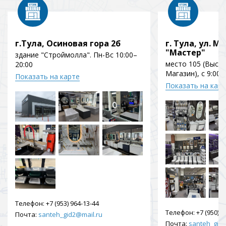
г.Тула, Осиновая гора 2б
г. Тула, ул. Мо
"Мастер"
здание "Строймолла". Пн-Вс 10:00–
место 105 (Выст
20:00
Магазин), с 9:00 
Показать на карте
Показать на кар
Телефон:
+7 (953) 964-13-44
Телефон:
+7 (950) 9
Почта:
santeh_gid2@mail.ru
Почта:
santeh_gid2