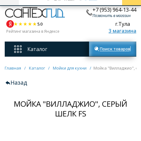
+7 (953) 964-13-44
Позвонить в магазин
г.Тула
5.0
3 магазина
Рейтинг магазина в Яндексе
Каталог
Поиск товаров
Смесители
Главная
/
Каталог
/
Мойки для кухни
/
Мойка "Вилладжио", се
Назад
Унитазы
МОЙКА "ВИЛЛАДЖИО", СЕРЫЙ
Мебель для ванных комнат
ШЕЛК FS
Ванны
Кухонные мойки