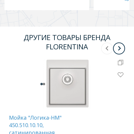
ДРУГИЕ ТОВАРЫ БРЕНДА
FLORENTINA
Мойка "Логика-НМ"
Мо
450.510.10.10,
300
сатинированная,
са