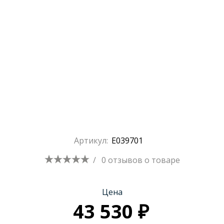
Раковины
Душевые кабины
Полотенцесушители
Аксессуары для ванных комнат
Артикул:
E039701
Зеркала
/
0 отзывов
о товаре
Душевые поддоны
Цена
43 530 ₽
Душевые уголки и ограждения