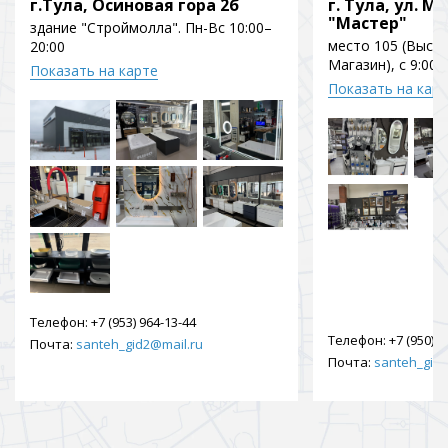
г.Тула, Осиновая гора 2б
г. Тула, ул. Мо
"Мастер"
здание "Строймолла". Пн-Вс 10:00–
место 105 (Выст
20:00
Магазин), с 9:00 
Показать на карте
Показать на кар
Телефон:
+7 (953) 964-13-44
Телефон:
+7 (950) 9
Почта:
santeh_gid2@mail.ru
Почта:
santeh_gid2