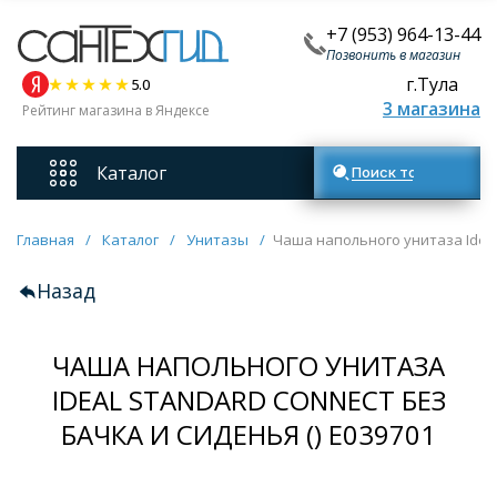
+7 (953) 964-13-44
Позвонить в магазин
г.Тула
5.0
3 магазина
Рейтинг магазина в Яндексе
Каталог
Поиск товаров
Смесители
Главная
/
Каталог
/
Унитазы
/
Чаша напольного унитаза Ideal 
Назад
Унитазы
ЧАША НАПОЛЬНОГО УНИТАЗА
Мебель для ванных комнат
IDEAL STANDARD CONNECT БЕЗ
БАЧКА И СИДЕНЬЯ () E039701
Ванны
Кухонные мойки