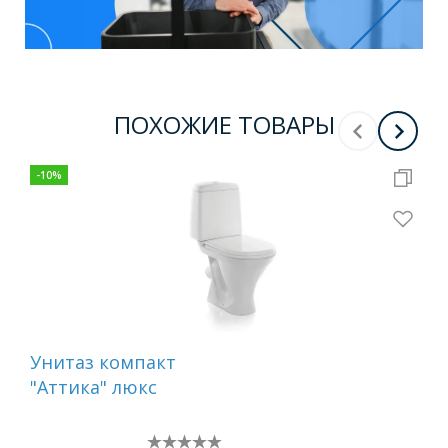
ПОХОЖИЕ ТОВАРЫ
-
10
%
-
10
Унитаз компакт
Ун
"Аттика" люкс
"Ат