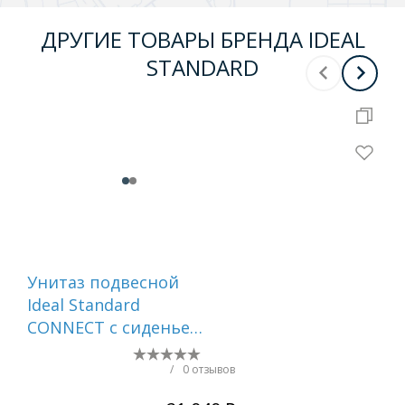
ДРУГИЕ ТОВАРЫ БРЕНДА IDEAL
STANDARD
Нов
Унитаз подвесной
Пр
Ideal Standard
Уни
CONNECT с сиденьем
инс
микролифт ()
Sta
W941102
си
/
0 отзывов
Ми